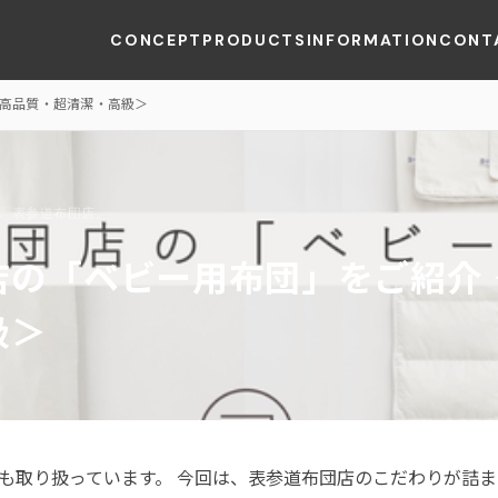
CONCEPT
PRODUCTS
INFORMATION
CONT
＜高品質・超清潔・高級＞
4
表参道布団店。
店の「ベビー用布団」をご紹介 
級＞
も取り扱っています。 今回は、表参道布団店のこだわりが詰ま