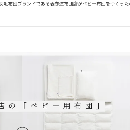
級羽毛布団ブランドである表参道布団店がベビー布団をつくった