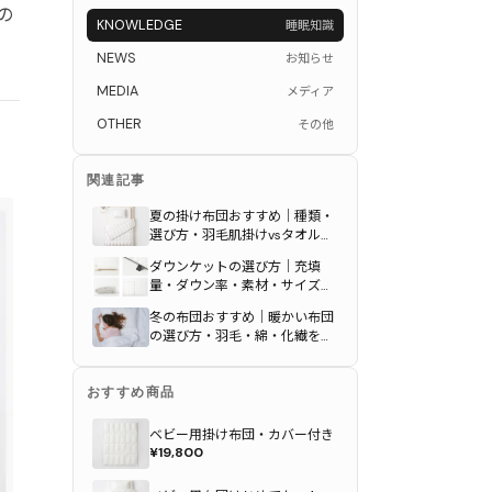
の
KNOWLEDGE
睡眠知識
NEWS
お知らせ
MEDIA
メディア
OTHER
その他
関連記事
夏の掛け布団おすすめ｜種類・
選び方・羽毛肌掛けvsタオルケ
ットを専門店が徹底比較
ダウンケットの選び方｜充填
量・ダウン率・素材・サイズの
正しい選び方を専門店が解説
冬の布団おすすめ｜暖かい布団
の選び方・羽毛・綿・化繊を徹
底比較【2026年版】
おすすめ商品
ベビー用掛け布団・カバー付き
¥19,800