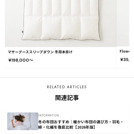
Flowe
マザーグーススリープダウン 冬用本掛け
¥35,
¥198,000〜
RELATED ARTICLES
関連記事
INFORMATION
冬の布団おすすめ｜暖かい布団の選び方・羽毛・
綿・化繊を徹底比較【2026年版】