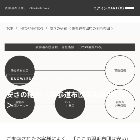
ログイン
CART(0)
TOP
/
INFORMATION
/
安さの秘密 ＜表参道布団店の羽毛布団＞
2016.01.25
表参道布団店。
KNOWLEDGE
安さの秘密 ＜表参道布団店の羽毛布団
＞
ご来店されたお客様によく、「ここの羽毛布団は安い」