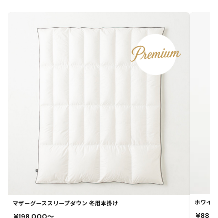
ホワイト
マザーグーススリープダウン 冬用本掛け
¥88,
¥198,000〜