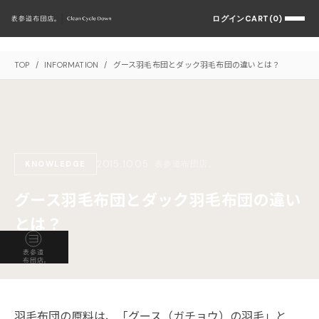
ログイン
CART(0)
TOP
/
INFORMATION
/
グース羽毛布団とダック羽毛布団の違いとは？
2015.10.05
表参道布団店。
KNOWLEDGE
グース羽毛布団とダック羽毛布団の違い
とは？
羽毛布団の原料は、「グース（ガチョウ）の羽毛」と