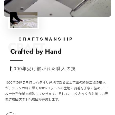
CRAFTSMANSHIP
CRAFT
Crafted by Hand
1000年受け継がれた職人の技
1000年の歴史を持つハタオリ産地である富士吉田の縫製工場の職人
が、シルクの様に輝く100%コットンの生地に羽毛を丁寧に詰め、一
枚一枚手作業で縫製していきます。そして、白くふっくらと美しい表
参道布団店の羽毛布団が完成します。