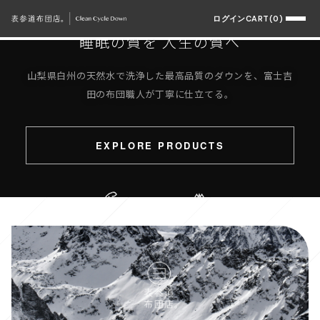
OMOTESANDO FUTON TEN.
ログイン
CART(0)
睡眠の質を 人生の質へ
山梨県白州の天然水で洗浄した最高品質のダウンを、富士吉
田の布団職人が丁寧に仕立てる。
EXPLORE PRODUCTS
Sustainable
Hakushu Water
Quality Sleep
SCROLL