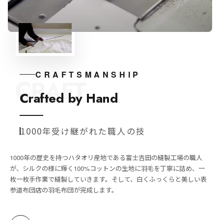
CRAFTSMANSHIP
CRAFT
Crafted by Hand
1000年受け継がれた職人の技
1000年の歴史を持つハタオリ産地である富士吉田の縫製工場の職人
が、シルクの様に輝く100%コットンの生地に羽毛を丁寧に詰め、一
枚一枚手作業で縫製していきます。そして、白くふっくらと美しい表
参道布団店の羽毛布団が完成します。