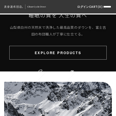
OMOTESANDO FUTON TEN.
ログイン
CART(0)
睡眠の質を 人生の質へ
山梨県白州の天然水で洗浄した最高品質のダウンを、富士吉
田の布団職人が丁寧に仕立てる。
EXPLORE PRODUCTS
Sustainable
Hakushu Water
Quality Sleep
SCROLL