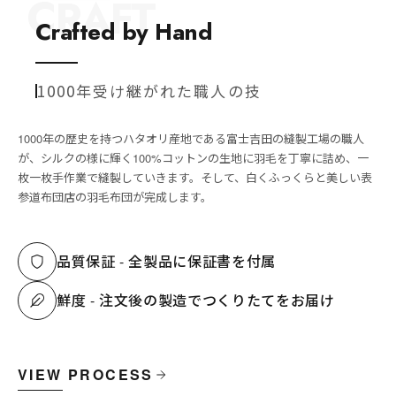
CRAFT
Crafted by Hand
1000年受け継がれた職人の技
1000年の歴史を持つハタオリ産地である富士吉田の縫製工場の職人
が、シルクの様に輝く100%コットンの生地に羽毛を丁寧に詰め、一
枚一枚手作業で縫製していきます。そして、白くふっくらと美しい表
参道布団店の羽毛布団が完成します。
品質保証 - 全製品に保証書を付属
鮮度 - 注文後の製造でつくりたてをお届け
VIEW PROCESS