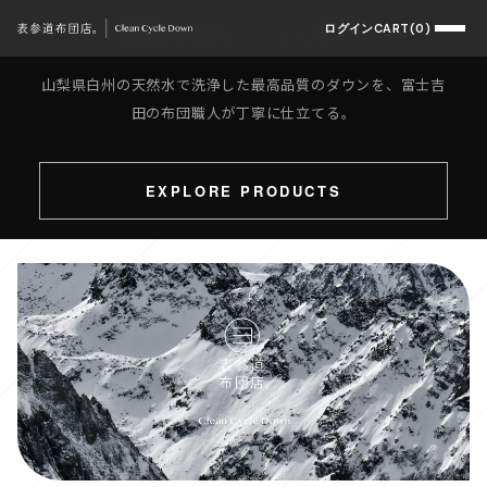
睡眠の質を 人生の質へ
ログイン
CART(0)
山梨県白州の天然水で洗浄した最高品質のダウンを、富士吉
田の布団職人が丁寧に仕立てる。
EXPLORE PRODUCTS
Sustainable
Hakushu Water
Quality Sleep
SCROLL