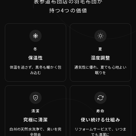
表参道布団店の羽毛布団が
持つ4つの価値
冬
夏
保温性
湿度調整
体温を逃さず、真冬も暖かく包
通気性に優れ、夏でも心地よい
み込む
眠りを
清潔
寿命
究極に清潔
使い続ける仕組み
白州の天然水洗浄で、臭いを完
リフォームサービスで、いつま
全除去
でも清潔に