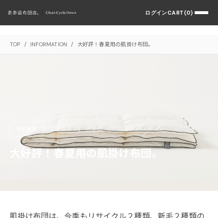
ログイン
CART(0)
TOP
/
INFORMATION
/
大好評！春夏用の肌掛け布団。
2025.04.23
表参道布団店。
NEWS
大好評！春夏用の肌掛け布団。
肌掛け布団は、今季もリサイクル２種類、新毛２種類の