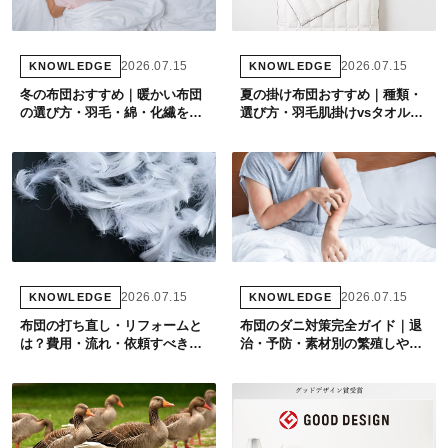
2026.07.15
2026.07.15
KNOWLEDGE
KNOWLEDGE
冬の布団おすすめ｜暖かい布団
夏の掛け布団おすすめ｜種類・
の選び方・羽毛・綿・化繊を徹
選び方・羽毛肌掛けvsタオルケ
底比較【2026年版】
ットを専門店が徹底比較
2026.07.15
2026.07.15
KNOWLEDGE
KNOWLEDGE
布団の打ち直し・リフォームと
布団のダニ対策完全ガイド｜退
は？費用・流れ・依頼すべきタ
治・予防・素材別の繁殖しやす
イミングを専門店が解説
さを専門店が解説