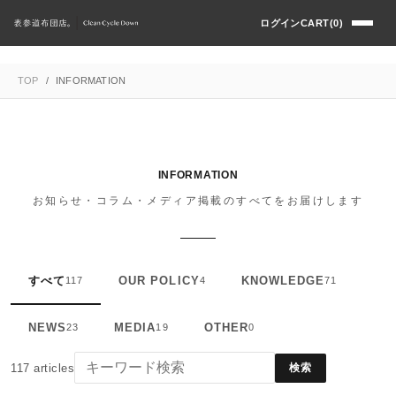
ログイン
CART(0)
TOP
/
INFORMATION
INFORMATION
お知らせ・コラム・メディア掲載のすべてをお届けします
すべて
OUR POLICY
KNOWLEDGE
117
4
71
NEWS
MEDIA
OTHER
23
19
0
117
articles
検索