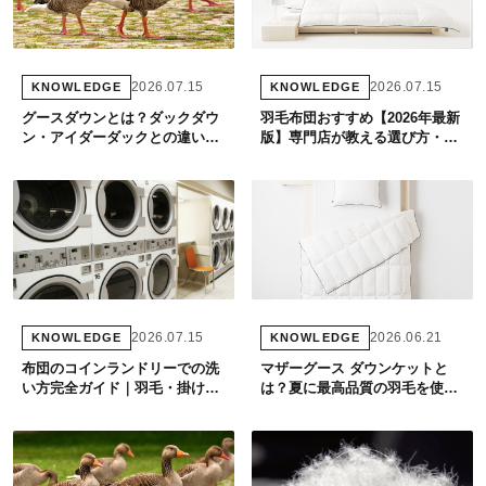
2026.07.15
2026.07.15
KNOWLEDGE
KNOWLEDGE
グースダウンとは？ダックダウ
羽毛布団おすすめ【2026年最新
ン・アイダーダックとの違い・
版】専門店が教える選び方・グ
掛け布団サイズ一覧を専門店が
レード別・予算別ガイド
解説
2026.07.15
2026.06.21
KNOWLEDGE
KNOWLEDGE
布団のコインランドリーでの洗
マザーグース ダウンケットと
い方完全ガイド｜羽毛・掛け布
は？夏に最高品質の羽毛を使う
団・正しい手順と注意点
理由と選び方を専門店が解説