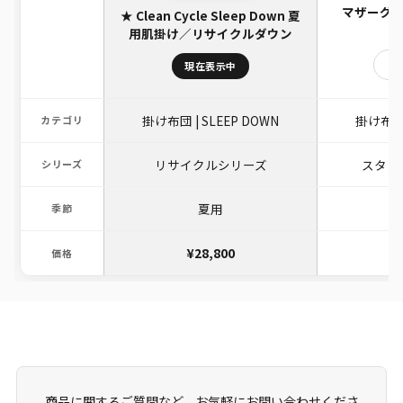
マザーグース
★ Clean Cycle Sleep Down 夏
用肌掛け／リサイクルダウン
詳
現在表示中
掛け布団 | SLEEP DOWN
掛け布団 
カテゴリ
リサイクルシリーズ
スタン
シリーズ
夏用
季節
¥28,800
価格
商品に関するご質問など、お気軽にお問い合わせくださ