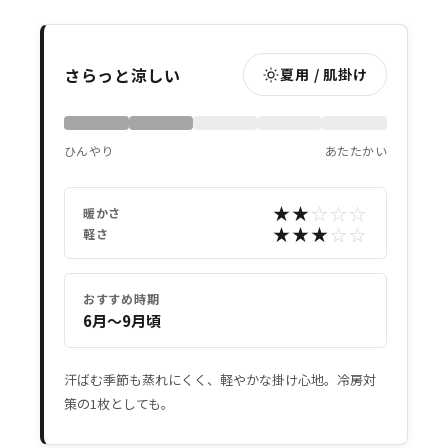
さらっと涼しい
夏用 / 肌掛け
ひんやり
あたたかい
★★
☆☆☆
暖かさ
★★★
☆☆
軽さ
おすすめ時期
6月〜9月頃
汗ばむ季節も蒸れにくく、軽やかな掛け心地。冷房対
策の1枚としても。