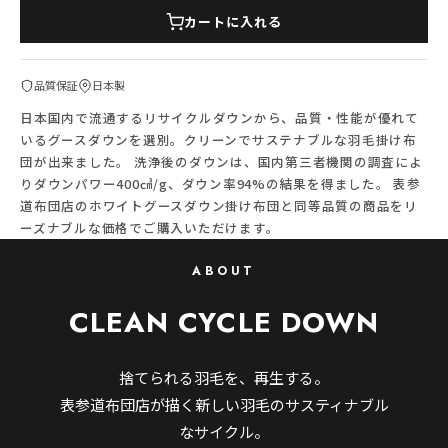
カートに入れる
品質保証
日本製
日本国内で流通するリサイクルダウンから、品質・性能が優れて
いるグースダウンを選別。クリーンでサステナブルな羽毛掛け布
団が出来ました。 洗浄後のダウンは、国内第三者機関の調査によ
りダウンパワー400㎤/g、ダウン率94%の結果を得ました。 表参
道布団店のホワイトグースダウン掛け布団と同等品質の商品をリ
ーズナブルな価格でご購入いただけます。
ABOUT
CLEAN CYCLE DOWN
捨てられる羽毛を、再生する。
表参道布団店が描く新しい羽毛のサスティナブル
なサイクル。