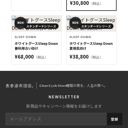
¥30,800
（税込）
春秋用
夏用
RDS
RDS
スタンダードシリーズ
スタンダードシリーズ
SLEEP DOWN
SLEEP DOWN
ホワイトグースSleep Down
ホワイトグースSleep Down
春秋用合い掛け
夏用肌掛け
¥68,000
¥38,800
（税込）
（税込）
睡眠の質を、人生の質へ。
NEWSLETTER
新商品やキャンペーン情報をお届けします
登録