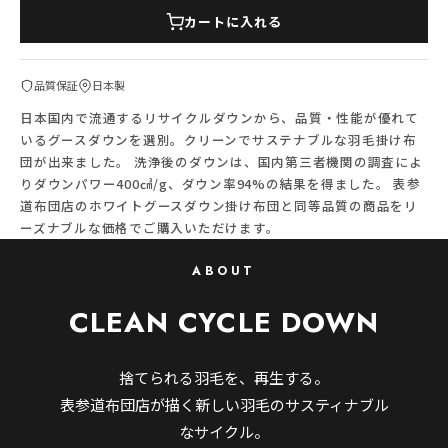
カートに入れる
品質保証
日本製
日本国内で流通するリサイクルダウンから、品質・性能が優れて
いるグースダウンを選別。クリーンでサステナブルな羽毛掛け布
団が出来ました。 洗浄後のダウンは、国内第三者機関の調査によ
りダウンパワー400㎤/g、ダウン率94%の結果を得ました。 表参
道布団店のホワイトグースダウン掛け布団と同等品質の商品をリ
ーズナブルな価格でご購入いただけます。
ABOUT
CLEAN CYCLE DOWN
捨てられる羽毛を、再生する。
表参道布団店が描く新しい羽毛のサスティナブル
なサイクル。