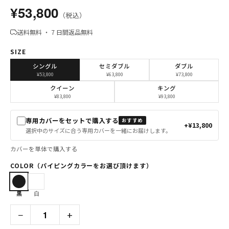
¥53,800
（税込）
送料無料 ・ 7 日間返品無料
SIZE
シングル
セミダブル
ダブル
¥53,800
¥63,800
¥73,800
クイーン
キング
¥83,800
¥93,800
専用カバーをセットで購入する
おすすめ
+¥13,800
選択中のサイズに合う専用カバーを一緒にお届けします。
カバーを単体で購入する
COLOR（パイピングカラーをお選び頂けます）
黒
白
−
+