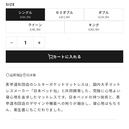
SIZE
シングル
セミダブル
ダブル
¥180,500
¥202,500
¥224,500
クイーン
キング
¥246,500
¥268,500
−
+
カートに入れる
品質保証
日本製
表参道布団店のシルキーポケットマットレスは、国内大手マット
レスメーカー「日本ベッド社」と共同開発した、究極に心地よい
寝心地を追求したマットレスです。日本ベッドの持つ技術と、表
参道布団店のデザインや機能への拘りが融合し、寝心地はもちろ
ん、衛生面にもこだわりました。