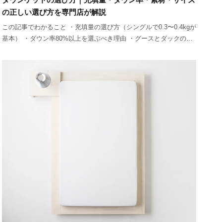
の正しい選び方を専門店が解説
この記事でわかること ・充填量の選び方（シングルで0.3〜0.4kgが
基本） ・ダウン率80%以上を選ぶべき理由 ・グースとダックの夏
用としての違い ・側生地の素材（綿100%・ガーゼ）の選び方 「ダ
ウンケ