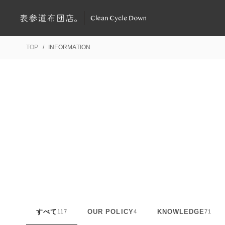
TOP
/
INFORMATION
すべて
OUR POLICY
KNOWLEDGE
117
4
71