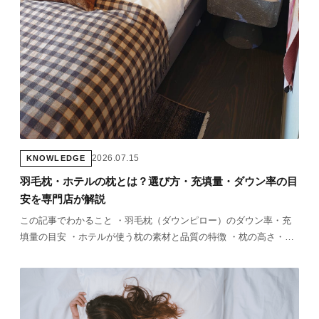
2026.07.15
KNOWLEDGE
羽毛枕・ホテルの枕とは？選び方・充填量・ダウン率の目
安を専門店が解説
この記事でわかること ・羽毛枕（ダウンピロー）のダウン率・充
填量の目安 ・ホテルが使う枕の素材と品質の特徴 ・枕の高さ・硬
さと体型の合わせ方 ・羽毛枕の洗い方とお手入れ方法 「ホテルで
眠るとなぜか熟睡できる