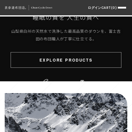
OMOTESANDO FUTON TEN.
ログイン
CART(0)
睡眠の質を 人生の質へ
山梨県白州の天然水で洗浄した最高品質のダウンを、富士吉
田の布団職人が丁寧に仕立てる。
EXPLORE PRODUCTS
Sustainable
Hakushu Water
Quality Sleep
SCROLL