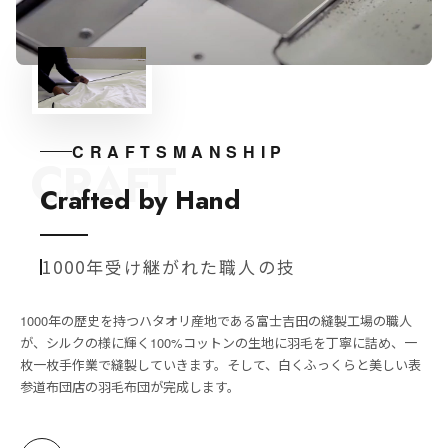
CRAFTSMANSHIP
CRAFT
Crafted by Hand
1000年受け継がれた職人の技
1000年の歴史を持つハタオリ産地である富士吉田の縫製工場の職人
が、シルクの様に輝く100%コットンの生地に羽毛を丁寧に詰め、一
枚一枚手作業で縫製していきます。そして、白くふっくらと美しい表
参道布団店の羽毛布団が完成します。