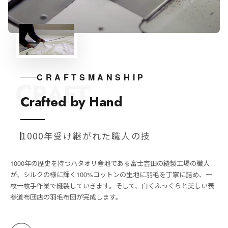
CRAFTSMANSHIP
CRAFT
Crafted by Hand
1000年受け継がれた職人の技
1000年の歴史を持つハタオリ産地である富士吉田の縫製工場の職人
が、シルクの様に輝く100%コットンの生地に羽毛を丁寧に詰め、一
枚一枚手作業で縫製していきます。そして、白くふっくらと美しい表
参道布団店の羽毛布団が完成します。