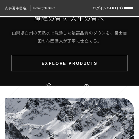
OMOTESANDO FUTON TEN.
ログイン
CART(0)
睡眠の質を 人生の質へ
山梨県白州の天然水で洗浄した最高品質のダウンを、富士吉
田の布団職人が丁寧に仕立てる。
EXPLORE PRODUCTS
Sustainable
Hakushu Water
Quality Sleep
SCROLL