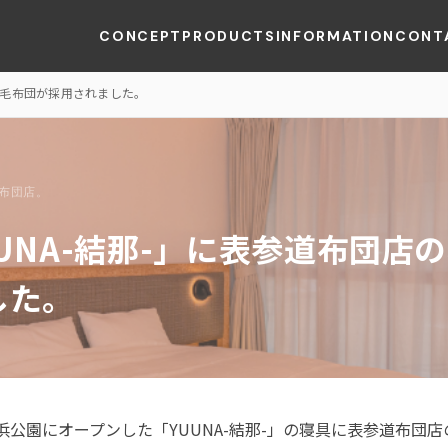
CONCEPT
PRODUCTS
INFORMATION
CONT
羽毛布団が採用されました。
布団店。
UNA-結那-」に表参道布団店
した。
公園にオープンした「YUUNA-結那-」の寝具に表参道布団店