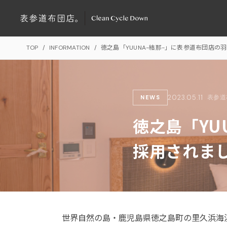
TOP
/
INFORMATION
/
徳之島「YUUNA-結那-」に表参道布団店の
2023.05.11
表参道
NEWS
徳之島「YU
採用されま
世界自然の島・鹿児島県徳之島町の里久浜海浜