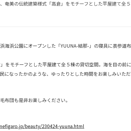
那-は、奄美の伝統建築様式「高倉」をモチーフとした平屋建て全
海浜公園にオープンした「YUUNA-結那-」の寝具に表参道
高倉」をモチーフとした平屋建て全５棟の貸切空間。海を目の前
民になったかのような、ゆったりとした時間をお楽しみいただ
毛布団も是非お楽しみください。
mefigaro.jp/beauty/230424-yuuna.html