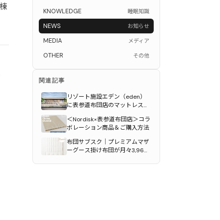
５棟
KNOWLEDGE
睡眠知識
NEWS
お知らせ
MEDIA
メディア
OTHER
その他
布
関連記事
リゾート施設エデン（eden）
に表参道布団店のマットレスが
に
採用されました。
＜Nordisk×表参道布団店＞コラ
ボレーション商品＆ご購入方法
布団サブスク｜プレミアムマザ
ーグース掛け布団が月々3,960
円〜｜表参道布団店