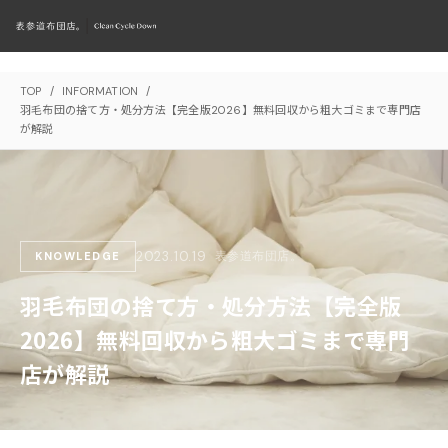
TOP
/
INFORMATION
/
羽毛布団の捨て方・処分方法【完全版2026】無料回収から粗大ゴミまで専門店
が解説
2023.10.19
表参道布団店。
KNOWLEDGE
羽毛布団の捨て方・処分方法【完全版
2026】無料回収から粗大ゴミまで専門
店が解説