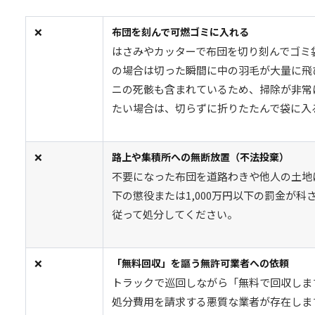
❌
布団を刻んで可燃ゴミに入れる
はさみやカッターで布団を切り刻んでゴミ
の場合は切った瞬間に中の羽毛が大量に飛
ニの死骸も含まれているため、掃除が非常
たい場合は、切らずに折りたたんで袋に入
❌
路上や集積所への無断放置（不法投棄）
不要になった布団を道路わきや他人の土地
下の懲役または1,000万円以下の罰金が
従って処分してください。
❌
「無料回収」を謳う無許可業者への依頼
トラックで巡回しながら「無料で回収しま
処分費用を請求する悪質な業者が存在しま