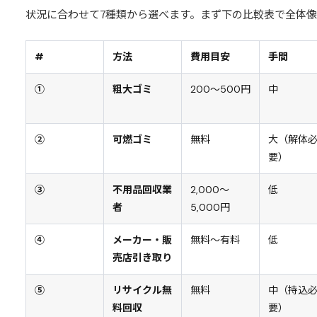
状況に合わせて7種類から選べます。まず下の比較表で全体
#
方法
費用目安
手間
①
粗大ゴミ
200〜500円
中
②
可燃ゴミ
無料
大（解体
要）
③
不用品回収業
2,000〜
低
者
5,000円
④
メーカー・販
無料〜有料
低
売店引き取り
⑤
リサイクル無
無料
中（持込
料回収
要）