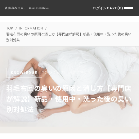
ログイン
CART(0)
TOP
/
INFORMATION
/
羽毛布団の臭いの原因と消し方【専門店が解説】新品・使用中・洗った後の臭い
別対処法
2023.06.22
表参道布団店。
KNOWLEDGE
羽毛布団の臭いの原因と消し方【専門店
が解説】新品・使用中・洗った後の臭い
別対処法